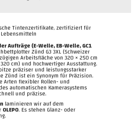
he Tinten­zertifikate, zertifiziert für
 Lebensmitteln
er Aufträge (E-Welle, EB-Welle, GC1
chbettplotter Zünd G3 3XL (Schweizer
ßzügigen Arbeitsfläche von 320 × 250 cm
 320 cm) und hochwertiger Ausstattung.
pitze präziser und leistungsstarker
e Zünd ist ein Synonym für Präzision.
e Arten flexibler Rollen- und
k des automatischen Kamerasystems
chnell und präzise.
en
laminieren wir auf dem
r
OLEPO
. Es stehen Glanz- oder
ng.