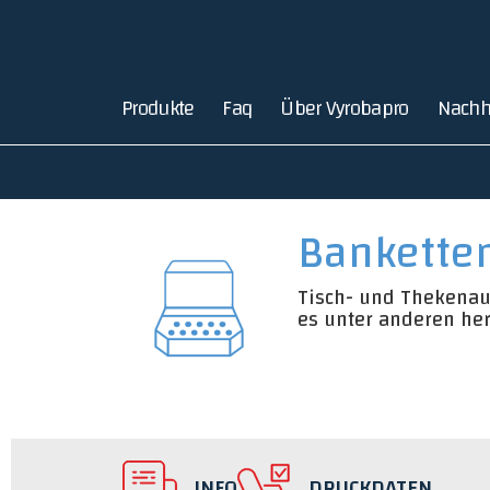
Produkte
Faq
Über Vyrobapro
Nachha
Bankette
Tisch- und Thekenauf
es unter anderen he
INFO
DRUCKDATEN