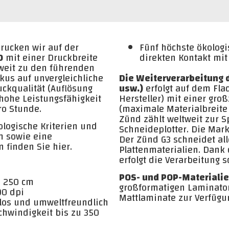
drucken wir auf der
Fünf höchste ökologisc
0
mit einer Druckbreite
direkten Kontakt mit
tweit zu den führenden
kus auf unvergleichliche
Die Weiterverarbeitung d
uckqualität (Auflösung
usw.)
erfolgt auf dem Fla
hohe Leistungsfähigkeit
Hersteller) mit einer gro
ro Stunde.
(maximale Materialbreite
Zünd zählt weltweit zur S
ologische Kriterien und
Schneideplotter. Die Mark
m sowie eine
Der Zünd G3 schneidet all
 finden Sie hier.
Plattenmaterialien. Dan
erfolgt die Verarbeitung s
POS- und POP-Materiali
n 250 cm
großformatigen Laminato
00 dpi
Mattlaminate zur Verfügu
los und umweltfreundlich
chwindigkeit bis zu 350