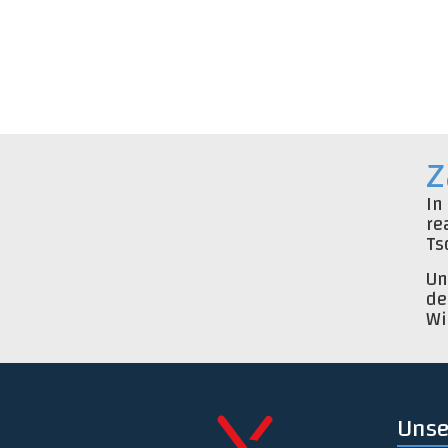
Z
In
re
Ts
Un
de
Wi
Unse