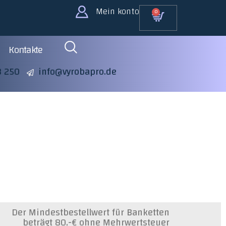
Mein konto
0
Kontakte
3 250
info@vyrobapro.de
Der Mindestbestellwert für Banketten
beträgt 80,-€ ohne Mehrwertsteuer