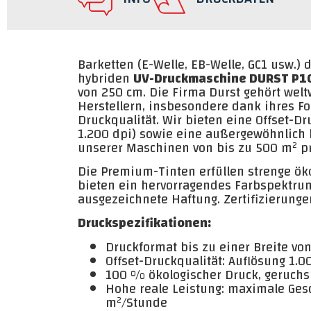
Barketten (E-Welle, EB-Welle, GC1 usw.) 
hybriden
UV-Druckmaschine DURST P1
von 250 cm. Die Firma Durst gehört wel
Herstellern, insbesondere dank ihres Fo
Druckqualität. Wir bieten eine Offset-Dr
1.200 dpi) sowie eine außergewöhnlich 
unserer Maschinen von bis zu 500 m² p
Die Premium-Tinten erfüllen strenge ök
bieten ein hervorragendes Farbspektru
ausgezeichnete Haftung. Zertifizierungen
Druckspezifikationen:
Druckformat bis zu einer Breite vo
Offset-Druckqualität: Auflösung 1.0
100 % ökologischer Druck, geruchs
Hohe reale Leistung: maximale Ges
m²/Stunde