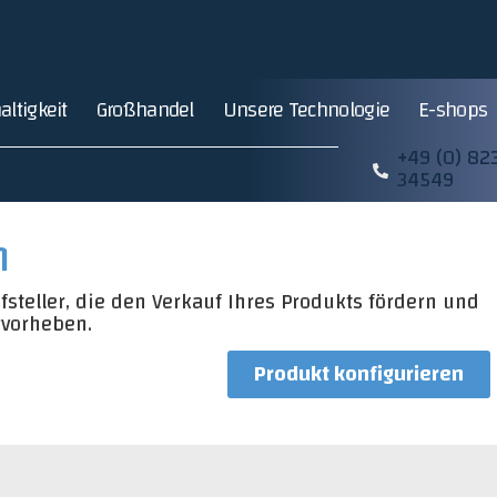
ltigkeit
Großhandel
Unsere Technologie
E-shops
+49 (0) 82
34549
n
steller, die den Verkauf Ihres Produkts fördern und
rvorheben.
Produkt konfigurieren