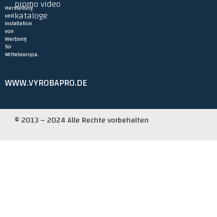
promo video
Herstellung
kataloge
und
Installation
von
Werbung
für
Mitteleuropa.
WWW.VYROBAPRO.DE
© 2013 – 2024 Alle Rechte vorbehalten